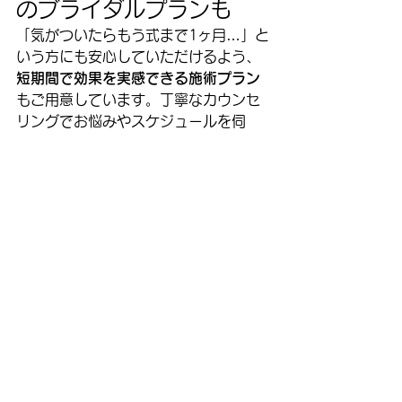
のブライダルプランも
「気がついたらもう式まで1ヶ月…」と
いう方にも安心していただけるよう、
短期間で効果を実感できる施術プラン
もご用意しています。丁寧なカウンセ
リングでお悩みやスケジュールを伺
い、最適なプランをご提案します。
人生最良の日を、最高の自分で迎える
ために。
お身体の調整、姿勢の改善、美容のサ
ポートまで、表参道YAMAMOTO鍼灸
整骨院がしっかりと寄り添います。ま
ずはお気軽にご相談ください。
ご予約・お問い合わせは[こちら]からど
うぞ。