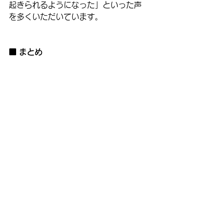
起きられるようになった」といった声
を多くいただいています。
■ まとめ
不眠や慢性的な疲労は、体のサインを
見逃さず、早めのケアが大切です。
薬に頼る前に、自然な形で“眠れる身
体”を取り戻しませんか？
表参道駅から徒歩2分の表参道
YAMAMOTO鍼灸整骨院では、
鍼灸・整体・美容鍼を通して、心と体
のバランスを整え、質の高い睡眠と本
来の回復力を引き出します。
———