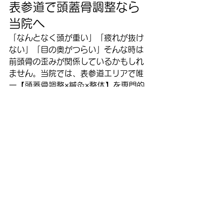
表参道で頭蓋骨調整なら
当院へ
「なんとなく頭が重い」「疲れが抜け
ない」「目の奥がつらい」そんな時は
前頭骨の歪みが関係しているかもしれ
ません。当院では、表参道エリアで唯
一【頭蓋骨調整×鍼灸×整体】を専門的
に行っており、一人ひとりの状態に合
わせた施術をご提案いたします。
慢性的な不調を根本から改善したい
方、頭から全身をリセットしたい方は
ぜひ一度ご相談ください。
👉 
前頭骨調整・頭蓋骨調整・鍼灸整体
は「表参道YAMAMOTO鍼灸整骨院」
へ
東京都港区南青山3-14-24 ピロティ
青山303