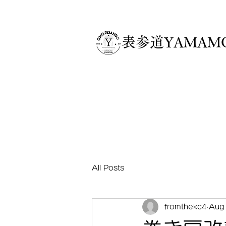
​表参道YAMA
All Posts
fromthekc4
Aug 