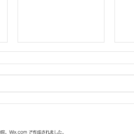
ダーマ鍼はどれくらいのスパ
美容
ンがおすすめ？効果を最大限
プロ
に引き出す施術頻度を解説｜
だか
ダーマ鍼はどれくらいのスパンが
美容
おすすめ？効果を最大限に引き出
ーチ
表参道YAMAMOTO鍼灸整
は
す施術頻度を解説｜表参道
そ期
骨院
YAMAMOTO鍼灸整骨院 「ダー
は顔
マ鍼はどれくらいの間隔で受ける
すよ
のがおすすめですか？」というご
者様
質問を多くいただきます。 当院
論か
では、初めの3〜5回程度は2〜3
でも
整骨院。Wix.com で作成されました。