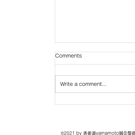
筋肉のスパズムとは？原因と
Comments
改善方法を鍼灸師がわかりや
すく解説
筋肉のスパズムとは？原因と改善
Write a comment...
方法を鍼灸師がわかりやすく解説
「肩や腰が急に固まったように動
かない」「ぎっくり腰で筋肉がガ
チガチになった」「首を動かすだ
けで痛い」。このような症状は**
筋肉のスパズム（筋攣縮）**が関
係していることがあります。 表
©2021 by 表参道yamamoto鍼灸