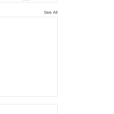
See All
鍼だけで自律神経にもア