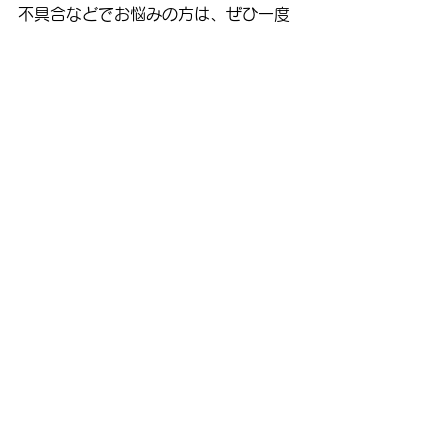
不具合などでお悩みの方は、ぜひ一度
「蝶形骨　頭蓋調整」をご体験くださ
い。
表参道YAMAMOTO鍼灸整骨院では、
専門的な知識と技術をもとに、あなた
の身体と心をトータルでサポートいた
します。
See All
Recent Posts