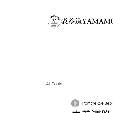
​表参道YAMA
All Posts
fromthekc4
Sep 