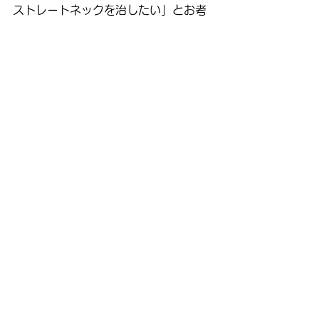
ストレートネックを治したい」とお考
えの方は、ぜひ一度ご相談ください！
▶ 
ご予約・お問い合わせはこちら
【表参道YAMAMOTO鍼灸整骨院】
あなたの姿勢改善を全力でサポートし
ます！
See All
Recent Posts