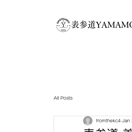
​表参道YAMA
All Posts
fromthekc4
Jan 