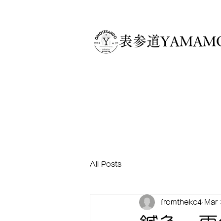
​表参道YAMA
All Posts
fromthekc4
Mar 