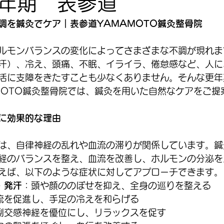
年期 表参道
調を鍼灸でケア｜表参道YAMAMOTO鍼灸整骨院
ルモンバランスの変化によってさまざまな不調が現れま
汗）、冷え、頭痛、不眠、イライラ、倦怠感など、人に
活に支障をきたすことも少なくありません。そんな更年
MOTO鍼灸整骨院では、鍼灸を用いた自然なケアをご提
に効果的な理由
は、自律神経の乱れや血流の滞りが関係しています。鍼
経のバランスを整え、血流を改善し、ホルモンの分泌を
えば、以下のような症状に対してアプローチできます。
・発汗
：頭や顔ののぼせを抑え、全身の巡りを整える
流を促進し、手足の冷えを和らげる
副交感神経を優位にし、リラックスを促す